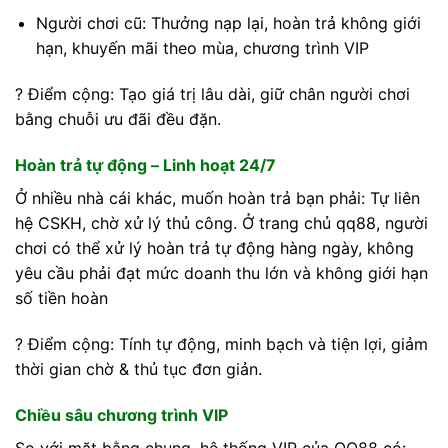
Người chơi cũ: Thưởng nạp lại, hoàn trả không giới
hạn, khuyến mãi theo mùa, chương trình VIP
? Điểm cộng: Tạo giá trị lâu dài, giữ chân người chơi
bằng chuỗi ưu đãi đều đặn.
Hoàn trả tự động – Linh hoạt 24/7
Ở nhiều nhà cái khác, muốn hoàn trả bạn phải: Tự liên
hệ CSKH, chờ xử lý thủ công. Ở trang chủ qq88, người
chơi có thể xử lý hoàn trả tự động hàng ngày, không
yêu cầu phải đạt mức doanh thu lớn và không giới hạn
số tiền hoàn
? Điểm cộng: Tính tự động, minh bạch và tiện lợi, giảm
thời gian chờ & thủ tục đơn giản.
Chiều sâu chương trình VIP
So với mặt bằng chung, hệ thống VIP của QQ88 có: