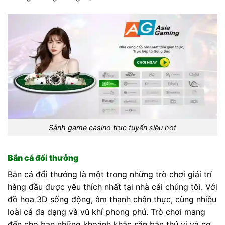
Sảnh game casino trực tuyến siêu hot
Bắn cá đổi thưởng
Bắn cá đổi thưởng là một trong những trò chơi giải trí
hàng đầu được yêu thích nhất tại nhà cái chúng tôi. Với
đồ họa 3D sống động, âm thanh chân thực, cùng nhiều
loài cá đa dạng và vũ khí phong phú. Trò chơi mang
đến cho bạn những khoảnh khắc săn bắn thú vị và cơ