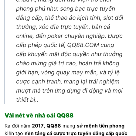
phong phú như: sòng bạc trực tuyến
đẳng cấp, thể thao ảo kịch tính, slot đổi
thưởng, xóc đĩa trực tuyến, bắn cá
online, đến poker chuyên nghiệp. Được
cấp phép quốc tế, QQ88.COM cung
cấp khuyến mãi độc quyền như thưởng
chào mừng giá trị cao, hoàn trả không
giới hạn, vòng quay may mắn, và tỷ lệ
cược cạnh tranh, mang lại trải nghiệm
mượt mà trên ứng dụng di động và mọi
thiết bị..
Vài nét về nhà cái QQ88
Ra đời năm
2017
,
QQ88
mang
sứ mệnh tiên phong
kiến tạo
nền tảng cá cược trực tuyến đẳng cấp quốc