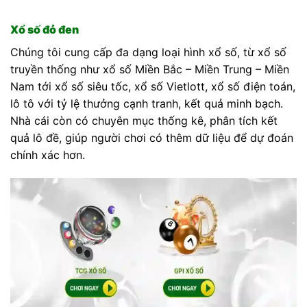
Xổ số đỏ đen
Chúng tôi cung cấp đa dạng loại hình xổ số, từ xổ số
truyền thống như xổ số Miền Bắc – Miền Trung – Miền
Nam tới xổ số siêu tốc, xổ số Vietlott, xổ số điện toán,
lô tô với tỷ lệ thưởng cạnh tranh, kết quả minh bạch.
Nhà cái còn có chuyên mục thống kê, phân tích kết
quả lô đề, giúp người chơi có thêm dữ liệu để dự đoán
chính xác hơn.