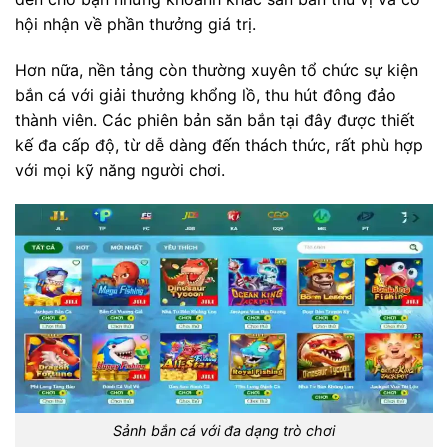
hội nhận về phần thưởng giá trị.
Hơn nữa, nền tảng còn thường xuyên tổ chức sự kiện
bắn cá với giải thưởng khổng lồ, thu hút đông đảo
thành viên. Các phiên bản săn bắn tại đây được thiết
kế đa cấp độ, từ dễ dàng đến thách thức, rất phù hợp
với mọi kỹ năng người chơi.
Sảnh bắn cá với đa dạng trò chơi