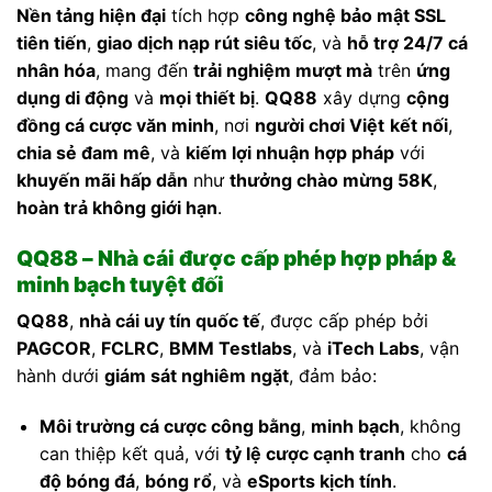
Nền tảng hiện đại
tích hợp
công nghệ bảo mật SSL
tiên tiến
,
giao dịch nạp rút siêu tốc
, và
hỗ trợ 24/7 cá
nhân hóa
, mang đến
trải nghiệm mượt mà
trên
ứng
dụng di động
và
mọi thiết bị
.
QQ88
xây dựng
cộng
đồng cá cược văn minh
, nơi
người chơi Việt
kết nối
,
chia sẻ đam mê
, và
kiếm lợi nhuận hợp pháp
với
khuyến mãi hấp dẫn
như
thưởng chào mừng 58K
,
hoàn trả không giới hạn
.
QQ88 – Nhà cái được cấp phép hợp pháp &
minh bạch tuyệt đối
QQ88
,
nhà cái uy tín quốc tế
, được cấp phép bởi
PAGCOR
,
FCLRC
,
BMM Testlabs
, và
iTech Labs
, vận
hành dưới
giám sát nghiêm ngặt
, đảm bảo:
Môi trường cá cược công bằng
,
minh bạch
, không
can thiệp kết quả, với
tỷ lệ cược cạnh tranh
cho
cá
độ bóng đá
,
bóng rổ
, và
eSports kịch tính
.