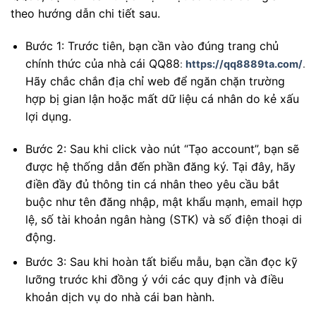
theo hướng dẫn chi tiết sau.
Bước 1: Trước tiên, bạn cần vào đúng trang chủ
chính thức của nhà cái QQ88
:
https://qq8889ta.com/
.
Hãy chắc chắn địa chỉ web để ngăn chặn trường
hợp bị gian lận hoặc mất dữ liệu cá nhân do kẻ xấu
lợi dụng.
Bước 2: Sau khi click vào nút “Tạo account”, bạn sẽ
được hệ thống dẫn đến phần đăng ký. Tại đây, hãy
điền đầy đủ thông tin cá nhân theo yêu cầu bắt
buộc như tên đăng nhập, mật khẩu mạnh, email hợp
lệ, số tài khoản ngân hàng (STK) và số điện thoại di
động.
Bước 3: Sau khi hoàn tất biểu mẫu, bạn cần đọc kỹ
lưỡng trước khi đồng ý với các quy định và điều
khoản dịch vụ do nhà cái ban hành.