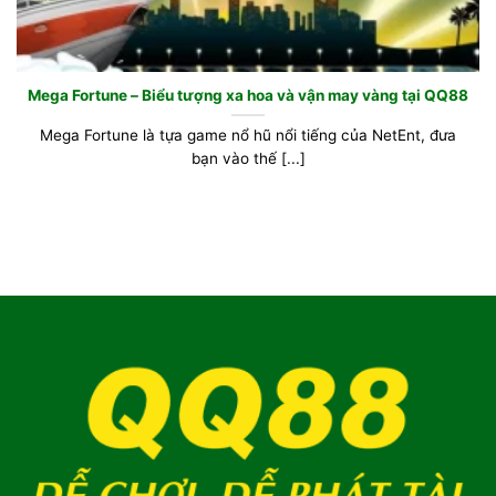
Mega Fortune – Biểu tượng xa hoa và vận may vàng tại QQ88
Mega Fortune là tựa game nổ hũ nổi tiếng của NetEnt, đưa
bạn vào thế [...]