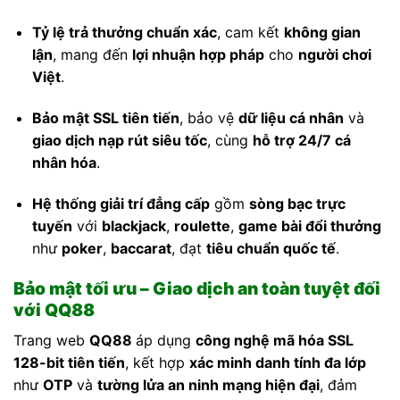
Tỷ lệ trả thưởng chuẩn xác
, cam kết
không gian
lận
, mang đến
lợi nhuận hợp pháp
cho
người chơi
Việt
.
Bảo mật SSL tiên tiến
, bảo vệ
dữ liệu cá nhân
và
giao dịch nạp rút siêu tốc
, cùng
hỗ trợ 24/7 cá
nhân hóa
.
Hệ thống giải trí đẳng cấp
gồm
sòng bạc trực
tuyến
với
blackjack
,
roulette
,
game bài đổi thưởng
như
poker
,
baccarat
, đạt
tiêu chuẩn quốc tế
.
Bảo mật tối ưu – Giao dịch an toàn tuyệt đối
với QQ88
Trang web
QQ88
áp dụng
công nghệ mã hóa SSL
128-bit tiên tiến
, kết hợp
xác minh danh tính đa lớp
như
OTP
và
tường lửa an ninh mạng hiện đại
, đảm