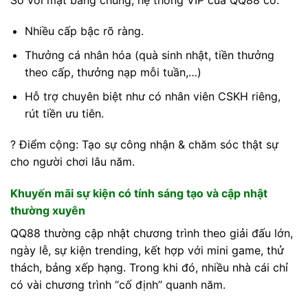
Nhiều cấp bậc rõ ràng.
Thưởng cá nhân hóa (quà sinh nhật, tiền thưởng
theo cấp, thưởng nạp mỗi tuần,…)
Hỗ trợ chuyên biệt như có nhân viên CSKH riêng,
rút tiền ưu tiên.
? Điểm cộng: Tạo sự công nhận & chăm sóc thật sự
cho người chơi lâu năm.
Khuyến mãi sự kiện có tính sáng tạo và cập nhật
thường xuyên
QQ88 thường cập nhật chương trình theo giải đấu lớn,
ngày lễ, sự kiện trending, kết hợp với mini game, thử
thách, bảng xếp hạng. Trong khi đó, nhiều nhà cái chỉ
có vài chương trình “cố định” quanh năm.