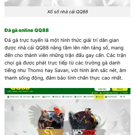
Xổ số nhà cái QQ88
Đá gà online QQ88
Đá gà trực tuyến là một hình thức giải trí dân gian
được nhà cái QQ88 nâng tầm lên nền tảng số, mang
đến cho thành viên những trận đấu gay cấn. Các trận
chọi gà được phát trực tiếp từ các trường gà danh
tiếng như Thomo hay Savan, với hình ảnh sắc nét, âm
thanh sống động, đảm bảo tính chân thực cao nhất.