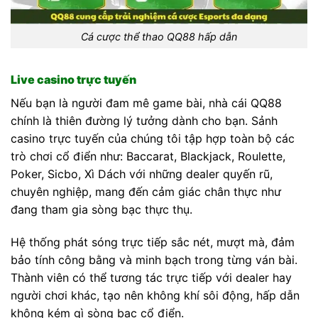
Cá cược thể thao QQ88 hấp dẫn
Live casino trực tuyến
Nếu bạn là người đam mê game bài, nhà cái QQ88
chính là thiên đường lý tưởng dành cho bạn. Sảnh
casino trực tuyến của chúng tôi tập hợp toàn bộ các
trò chơi cổ điển như: Baccarat, Blackjack, Roulette,
Poker, Sicbo, Xì Dách với những dealer quyến rũ,
chuyên nghiệp, mang đến cảm giác chân thực như
đang tham gia sòng bạc thực thụ.
Hệ thống phát sóng trực tiếp sắc nét, mượt mà, đảm
bảo tính công bằng và minh bạch trong từng ván bài.
Thành viên có thể tương tác trực tiếp với dealer hay
người chơi khác, tạo nên không khí sôi động, hấp dẫn
không kém gì sòng bạc cổ điển.