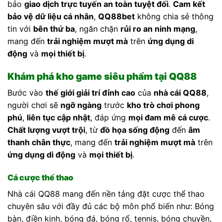
bảo
giao dịch trực tuyến an toàn tuyệt đối
.
Cam kết
bảo vệ dữ liệu cá nhân
,
QQ88bet
không chia sẻ thông
tin với
bên thứ ba
, ngăn chặn
rủi ro an ninh mạng
,
mang đến
trải nghiệm mượt mà
trên
ứng dụng di
động
và
mọi thiết bị
.
Khám phá kho game siêu phẩm tại QQ88
Bước vào
thế giới giải trí đỉnh cao
của
nhà cái QQ88
,
người chơi sẽ
ngỡ ngàng
trước
kho trò chơi phong
phú
,
liên tục cập nhật
, đáp ứng
mọi đam mê cá cược
.
Chất lượng vượt trội
, từ
đồ họa sống động
đến
âm
thanh chân thực
, mang đến
trải nghiệm mượt mà
trên
ứng dụng di động
và
mọi thiết bị
.
Cá cược thể thao
Nhà cái QQ88 mang đến nền tảng đặt cược thể thao
chuyên sâu với đầy đủ các bộ môn phổ biến như: Bóng
bàn, điền kinh, bóng đá, bóng rổ, tennis, bóng chuyền,