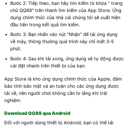
Bước 2: Tiếp theo, bạn hãy tìm kiếm từ khóa ” trang
chủ QQ88″ trên thanh tìm kiếm của App Store. Ứng
dụng chính thức của nhà cái chúng tôi sẽ xuất hiện
đầu tiên trong kết quả tìm kiếm.
Bước 3: Bạn nhấn vào nút “Nhận” để tải ứng dụng
về máy, thông thường quá trình này chỉ mất 3-5
phút.
Bước 4: Sau khi tải xong, ứng dụng sẽ tự động được
cài đặt nhanh trên thiết bị của bạn.
App Store là kho ứng dụng chính thức của Apple, đảm
bảo tính bảo mật và an toàn cho các ứng dụng được
tải về, nên người chơi không cần lo lắng khi trải
nghiệm.
Download QQ88 qua Android
Đối với người dùng thiết bị Android, bạn có thể tải