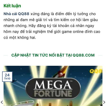
Kết luận
Nhà cái QQ88
xứng đáng là điểm đến lý tưởng cho
những ai đam mê giải trí và tìm kiếm cơ hội làm giàu
nhanh chóng. Hãy đăng ký tài khoản cá nhân ngay
hôm nay để trải nghiệm thế giới game online đỉnh cao
có một không hai.
CẬP NHẬT TIN TỨC NỔI BẬT TẠI QQ88.COM
24
Th10