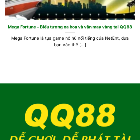
Mega Fortune – Biểu tượng xa hoa và vận may vàng tại QQ88
Mega Fortune là tựa game nổ hũ nổi tiếng của NetEnt, đưa
bạn vào thế [...]