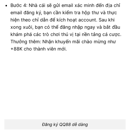
Bước 4: Nhà cái sẽ gửi email xác minh đến địa chỉ
email đăng ký, bạn cần kiểm tra hộp thư và thực
hiện theo chỉ dẫn để kích hoạt account. Sau khi
xong xuôi, bạn có thể đăng nhập ngay và bắt đầu
khám phá các trò chơi thú vị tại nền tảng cá cược.
Thưởng thêm: Nhận khuyến mãi chào mừng như
+88K cho thành viên mới.
Đăng ký QQ88 dễ dàng