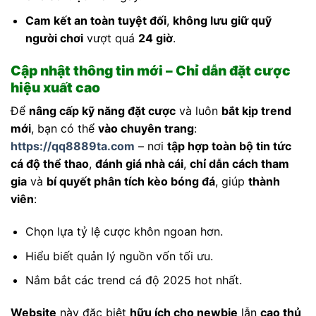
Cam kết an toàn tuyệt đối
,
không lưu giữ quỹ
người chơi
vượt quá
24 giờ
.
Cập nhật thông tin mới – Chỉ dẫn đặt cược
hiệu xuất cao
Để
nâng cấp kỹ năng đặt cược
và luôn
bắt kịp trend
mới
, bạn có thể
vào chuyên trang
:
https://qq8889ta.com
– nơi
tập hợp toàn bộ tin tức
cá độ thể thao
,
đánh giá nhà cái
,
chỉ dẫn cách tham
gia
và
bí quyết phân tích kèo bóng đá
, giúp
thành
viên
:
Chọn lựa tỷ lệ cược khôn ngoan hơn.
Hiểu biết quản lý nguồn vốn tối ưu.
Nắm bắt các trend cá độ 2025 hot nhất.
Website
này đặc biệt
hữu ích cho newbie
lẫn
cao thủ