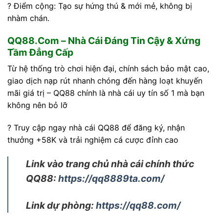
? Điểm cộng: Tạo sự hứng thú & mới mẻ, không bị
nhàm chán.
QQ88.Com – Nhà Cái Đáng Tin Cậy & Xứng
Tầm Đẳng Cấp
Từ hệ thống trò chơi hiện đại, chính sách bảo mật cao,
giao dịch nạp rút nhanh chóng đến hàng loạt khuyến
mãi giá trị – QQ88 chính là nhà cái uy tín số 1 mà bạn
không nên bỏ lỡ
? Truy cập ngay nhà cái QQ88 để đăng ký, nhận
thưởng +58K và trải nghiệm cá cược đỉnh cao
Link vào trang chủ nhà cái chính thức
QQ88:
https://qq8889ta.com/
Link dự phòng:
https://qq88.com/