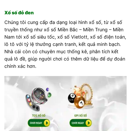
Xổ số đỏ đen
Chúng tôi cung cấp đa dạng loại hình xổ số, từ xổ số
truyền thống như xổ số Miền Bắc – Miền Trung – Miền
Nam tới xổ số siêu tốc, xổ số Vietlott, xổ số điện toán,
lô tô với tỷ lệ thưởng cạnh tranh, kết quả minh bạch.
Nhà cái còn có chuyên mục thống kê, phân tích kết
quả lô đề, giúp người chơi có thêm dữ liệu để dự đoán
chính xác hơn.