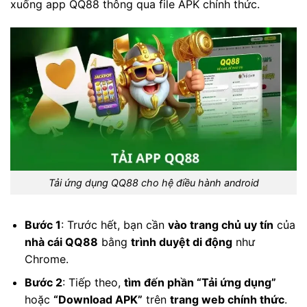
xuống app QQ88 thông qua file APK chính thức.
Tải ứng dụng QQ88 cho hệ điều hành android
Bước 1
: Trước hết, bạn cần
vào trang chủ uy tín
của
nhà cái QQ88
bằng
trình duyệt di động
như
Chrome.
Bước 2
: Tiếp theo,
tìm đến phần “Tải ứng dụng”
hoặc
“Download APK”
trên
trang web chính thức
.