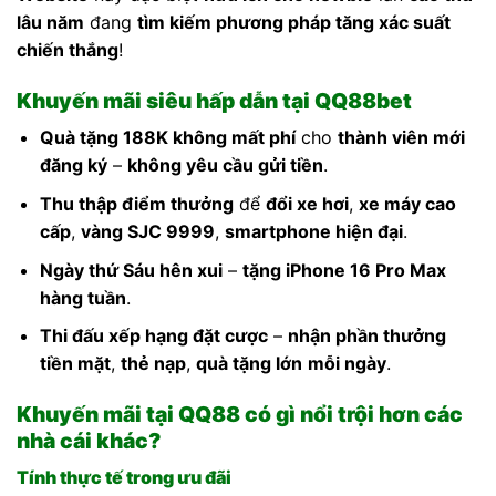
lâu năm
đang
tìm kiếm phương pháp tăng xác suất
chiến thắng
!
Khuyến mãi siêu hấp dẫn tại QQ88bet
Quà tặng 188K không mất phí
cho
thành viên mới
đăng ký
–
không yêu cầu gửi tiền
.
Thu thập điểm thưởng
để
đổi xe hơi
,
xe máy cao
cấp
,
vàng SJC 9999
,
smartphone hiện đại
.
Ngày thứ Sáu hên xui
–
tặng iPhone 16 Pro Max
hàng tuần
.
Thi đấu xếp hạng đặt cược
–
nhận phần thưởng
tiền mặt
,
thẻ nạp
,
quà tặng lớn
mỗi ngày
.
Khuyến mãi tại QQ88 có gì nổi trội hơn các
nhà cái khác?
Tính thực tế trong ưu đãi