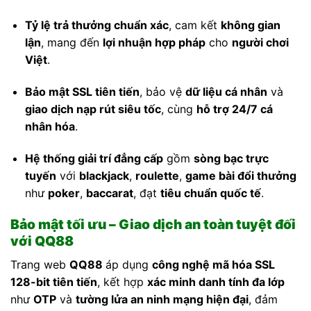
Tỷ lệ trả thưởng chuẩn xác
, cam kết
không gian
lận
, mang đến
lợi nhuận hợp pháp
cho
người chơi
Việt
.
Bảo mật SSL tiên tiến
, bảo vệ
dữ liệu cá nhân
và
giao dịch nạp rút siêu tốc
, cùng
hỗ trợ 24/7 cá
nhân hóa
.
Hệ thống giải trí đẳng cấp
gồm
sòng bạc trực
tuyến
với
blackjack
,
roulette
,
game bài đổi thưởng
như
poker
,
baccarat
, đạt
tiêu chuẩn quốc tế
.
Bảo mật tối ưu – Giao dịch an toàn tuyệt đối
với QQ88
Trang web
QQ88
áp dụng
công nghệ mã hóa SSL
128-bit tiên tiến
, kết hợp
xác minh danh tính đa lớp
như
OTP
và
tường lửa an ninh mạng hiện đại
, đảm