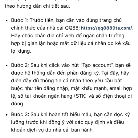
theo hướng dẫn chi tiết sau.
Bước 1: Trước tiên, bạn cần vào đúng trang chủ
chính thức của nhà cái QQ88
:
https://qq8889ta.com/
.
Hãy chắc chắn địa chỉ web để ngăn chặn trường
hợp bị gian lận hoặc mất dữ liệu cá nhân do kẻ xấu
lợi dụng.
Bước 2: Sau khi click vào nút “Tạo account”, bạn sẽ
được hệ thống dẫn đến phần đăng ký. Tại đây, hãy
điền đầy đủ thông tin cá nhân theo yêu cầu bắt
buộc như tên đăng nhập, mật khẩu mạnh, email hợp
lệ, số tài khoản ngân hàng (STK) và số điện thoại di
động.
Bước 3: Sau khi hoàn tất biểu mẫu, bạn cần đọc kỹ
lưỡng trước khi đồng ý với các quy định và điều
khoản dịch vụ do nhà cái ban hành.