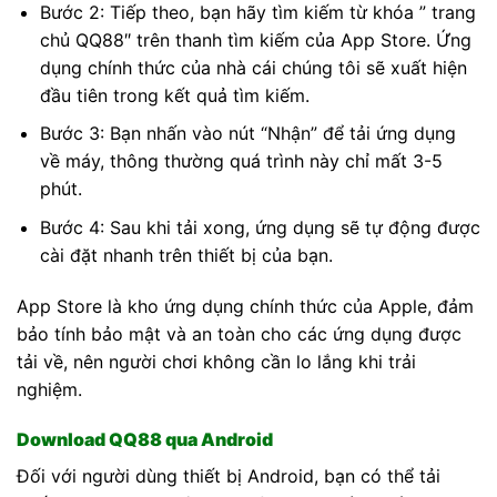
Bước 2: Tiếp theo, bạn hãy tìm kiếm từ khóa ” trang
chủ QQ88″ trên thanh tìm kiếm của App Store. Ứng
dụng chính thức của nhà cái chúng tôi sẽ xuất hiện
đầu tiên trong kết quả tìm kiếm.
Bước 3: Bạn nhấn vào nút “Nhận” để tải ứng dụng
về máy, thông thường quá trình này chỉ mất 3-5
phút.
Bước 4: Sau khi tải xong, ứng dụng sẽ tự động được
cài đặt nhanh trên thiết bị của bạn.
App Store là kho ứng dụng chính thức của Apple, đảm
bảo tính bảo mật và an toàn cho các ứng dụng được
tải về, nên người chơi không cần lo lắng khi trải
nghiệm.
Download QQ88 qua Android
Đối với người dùng thiết bị Android, bạn có thể tải