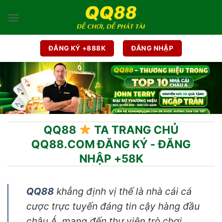
Bỏ
qua
nội
dung
ĐĂNG KÝ +888K
ĐĂNG NHẬP
QQ88
TA TRANG CHỦ
QQ88.COM ĐĂNG KÝ - ĐĂNG
NHẬP +58K
QQ88
khẳng định vị thế là nhà cái cá
cược trực tuyến đáng tin cậy hàng đầu
châu Á, mang đến thư viện trò chơi