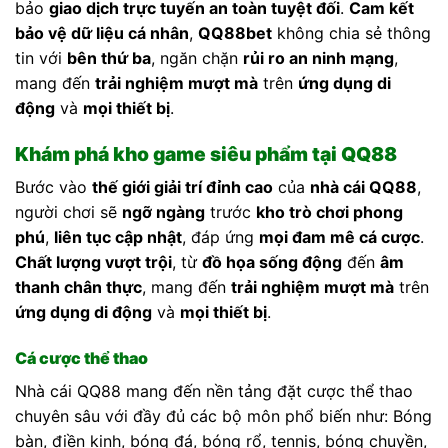
bảo
giao dịch trực tuyến an toàn tuyệt đối
.
Cam kết
bảo vệ dữ liệu cá nhân
,
QQ88bet
không chia sẻ thông
tin với
bên thứ ba
, ngăn chặn
rủi ro an ninh mạng
,
mang đến
trải nghiệm mượt mà
trên
ứng dụng di
động
và
mọi thiết bị
.
Khám phá kho game siêu phẩm tại QQ88
Bước vào
thế giới giải trí đỉnh cao
của
nhà cái QQ88
,
người chơi sẽ
ngỡ ngàng
trước
kho trò chơi phong
phú
,
liên tục cập nhật
, đáp ứng
mọi đam mê cá cược
.
Chất lượng vượt trội
, từ
đồ họa sống động
đến
âm
thanh chân thực
, mang đến
trải nghiệm mượt mà
trên
ứng dụng di động
và
mọi thiết bị
.
Cá cược thể thao
Nhà cái QQ88 mang đến nền tảng đặt cược thể thao
chuyên sâu với đầy đủ các bộ môn phổ biến như: Bóng
bàn, điền kinh, bóng đá, bóng rổ, tennis, bóng chuyền,