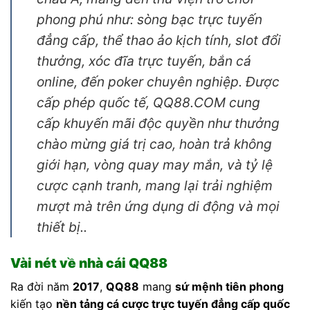
phong phú như: sòng bạc trực tuyến
đẳng cấp, thể thao ảo kịch tính, slot đổi
thưởng, xóc đĩa trực tuyến, bắn cá
online, đến poker chuyên nghiệp. Được
cấp phép quốc tế, QQ88.COM cung
cấp khuyến mãi độc quyền như thưởng
chào mừng giá trị cao, hoàn trả không
giới hạn, vòng quay may mắn, và tỷ lệ
cược cạnh tranh, mang lại trải nghiệm
mượt mà trên ứng dụng di động và mọi
thiết bị..
Vài nét về nhà cái QQ88
Ra đời năm
2017
,
QQ88
mang
sứ mệnh tiên phong
kiến tạo
nền tảng cá cược trực tuyến đẳng cấp quốc