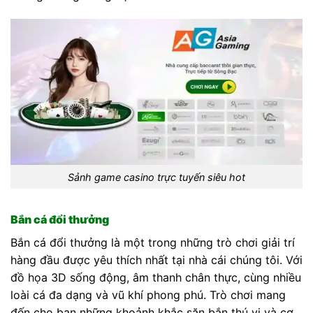
Sảnh game casino trực tuyến siêu hot
Bắn cá đổi thưởng
Bắn cá đổi thưởng là một trong những trò chơi giải trí
hàng đầu được yêu thích nhất tại nhà cái chúng tôi. Với
đồ họa 3D sống động, âm thanh chân thực, cùng nhiều
loài cá đa dạng và vũ khí phong phú. Trò chơi mang
đến cho bạn những khoảnh khắc săn bắn thú vị và cơ