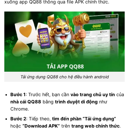
xuống app QQ88 thông qua file APK chính thức.
Tải ứng dụng QQ88 cho hệ điều hành android
Bước 1
: Trước hết, bạn cần
vào trang chủ uy tín
của
nhà cái QQ88
bằng
trình duyệt di động
như
Chrome.
Bước 2
: Tiếp theo,
tìm đến phần “Tải ứng dụng”
hoặc
“Download APK”
trên
trang web chính thức
.