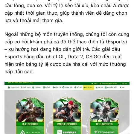
cầu lông, đua xe. Với tỷ lệ kèo tài xỉu, kèo châu Á được
cập nhật thời gian thực, giúp thành viên dễ dàng chọn
lựa và thoải mái tham gia.
Ngoài những bộ môn truyền thống, chúng tôi còn cung
cấp cơ hội khám phá cá độ thể thao điện tử (Esports)
– xu hướng hot đang hấp dẫn giới trẻ. Các giải đấu
Esports hàng đầu như LOL, Dota 2, CS:GO đều xuất
hiện trên bảng tỷ lệ cược của nhà cái với mức thưởng
hấp dẫn cao.