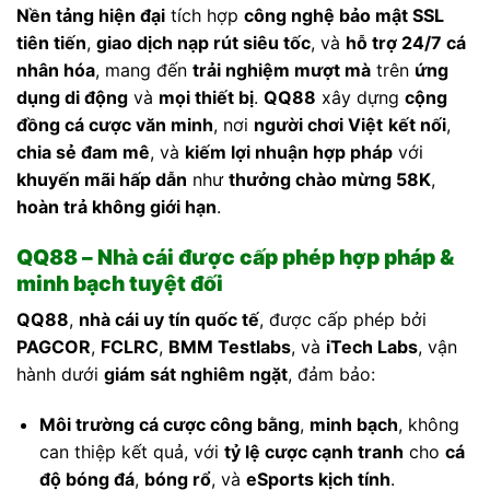
Nền tảng hiện đại
tích hợp
công nghệ bảo mật SSL
tiên tiến
,
giao dịch nạp rút siêu tốc
, và
hỗ trợ 24/7 cá
nhân hóa
, mang đến
trải nghiệm mượt mà
trên
ứng
dụng di động
và
mọi thiết bị
.
QQ88
xây dựng
cộng
đồng cá cược văn minh
, nơi
người chơi Việt
kết nối
,
chia sẻ đam mê
, và
kiếm lợi nhuận hợp pháp
với
khuyến mãi hấp dẫn
như
thưởng chào mừng 58K
,
hoàn trả không giới hạn
.
QQ88 – Nhà cái được cấp phép hợp pháp &
minh bạch tuyệt đối
QQ88
,
nhà cái uy tín quốc tế
, được cấp phép bởi
PAGCOR
,
FCLRC
,
BMM Testlabs
, và
iTech Labs
, vận
hành dưới
giám sát nghiêm ngặt
, đảm bảo:
Môi trường cá cược công bằng
,
minh bạch
, không
can thiệp kết quả, với
tỷ lệ cược cạnh tranh
cho
cá
độ bóng đá
,
bóng rổ
, và
eSports kịch tính
.