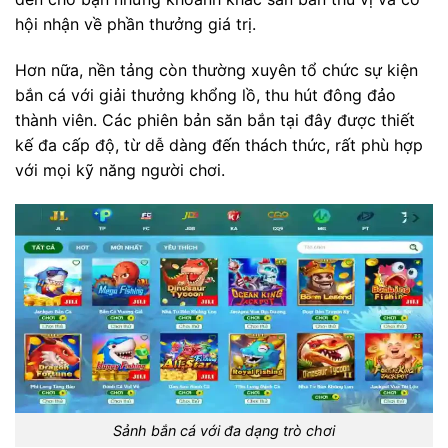
hội nhận về phần thưởng giá trị.
Hơn nữa, nền tảng còn thường xuyên tổ chức sự kiện
bắn cá với giải thưởng khổng lồ, thu hút đông đảo
thành viên. Các phiên bản săn bắn tại đây được thiết
kế đa cấp độ, từ dễ dàng đến thách thức, rất phù hợp
với mọi kỹ năng người chơi.
Sảnh bắn cá với đa dạng trò chơi