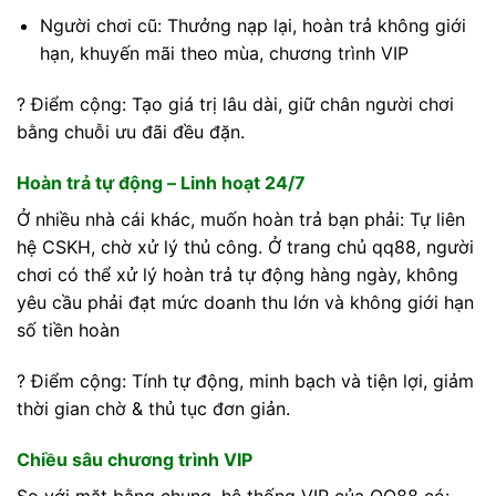
Người chơi cũ: Thưởng nạp lại, hoàn trả không giới
hạn, khuyến mãi theo mùa, chương trình VIP
? Điểm cộng: Tạo giá trị lâu dài, giữ chân người chơi
bằng chuỗi ưu đãi đều đặn.
Hoàn trả tự động – Linh hoạt 24/7
Ở nhiều nhà cái khác, muốn hoàn trả bạn phải: Tự liên
hệ CSKH, chờ xử lý thủ công. Ở trang chủ qq88, người
chơi có thể xử lý hoàn trả tự động hàng ngày, không
yêu cầu phải đạt mức doanh thu lớn và không giới hạn
số tiền hoàn
? Điểm cộng: Tính tự động, minh bạch và tiện lợi, giảm
thời gian chờ & thủ tục đơn giản.
Chiều sâu chương trình VIP
So với mặt bằng chung, hệ thống VIP của QQ88 có: