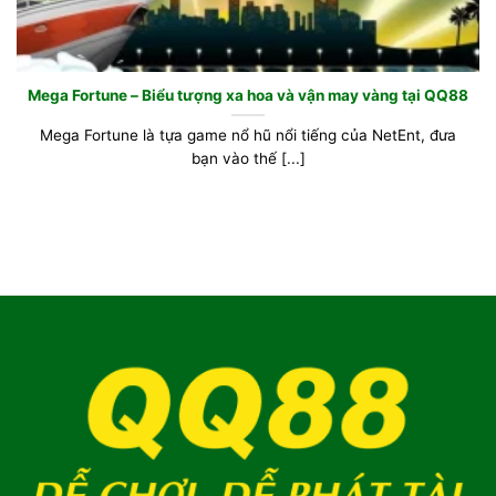
Mega Fortune – Biểu tượng xa hoa và vận may vàng tại QQ88
Mega Fortune là tựa game nổ hũ nổi tiếng của NetEnt, đưa
bạn vào thế [...]