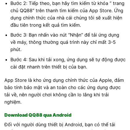
Bước 2: Tiếp theo, bạn hãy tìm kiếm từ khóa ” trang
chủ QQ88″ trên thanh tìm kiếm của App Store. Ứng
dụng chính thức của nhà cái chúng tôi sẽ xuất hiện
đầu tiên trong kết quả tìm kiếm.
Bước 3: Bạn nhấn vào nút “Nhận” để tải ứng dụng
về máy, thông thường quá trình này chỉ mất 3-5
phút.
Bước 4: Sau khi tải xong, ứng dụng sẽ tự động được
cài đặt nhanh trên thiết bị của bạn.
App Store là kho ứng dụng chính thức của Apple, đảm
bảo tính bảo mật và an toàn cho các ứng dụng được
tải về, nên người chơi không cần lo lắng khi trải
nghiệm.
Download QQ88 qua Android
Đối với người dùng thiết bị Android, bạn có thể tải