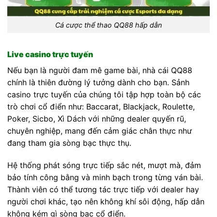
Cá cược thể thao QQ88 hấp dẫn
Live casino trực tuyến
Nếu bạn là người đam mê game bài, nhà cái QQ88
chính là thiên đường lý tưởng dành cho bạn. Sảnh
casino trực tuyến của chúng tôi tập hợp toàn bộ các
trò chơi cổ điển như: Baccarat, Blackjack, Roulette,
Poker, Sicbo, Xì Dách với những dealer quyến rũ,
chuyên nghiệp, mang đến cảm giác chân thực như
đang tham gia sòng bạc thực thụ.
Hệ thống phát sóng trực tiếp sắc nét, mượt mà, đảm
bảo tính công bằng và minh bạch trong từng ván bài.
Thành viên có thể tương tác trực tiếp với dealer hay
người chơi khác, tạo nên không khí sôi động, hấp dẫn
không kém gì sòng bạc cổ điển.