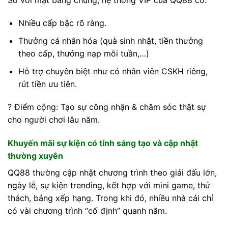
Nhiều cấp bậc rõ ràng.
Thưởng cá nhân hóa (quà sinh nhật, tiền thưởng
theo cấp, thưởng nạp mỗi tuần,…)
Hỗ trợ chuyên biệt như có nhân viên CSKH riêng,
rút tiền ưu tiên.
? Điểm cộng: Tạo sự công nhận & chăm sóc thật sự
cho người chơi lâu năm.
Khuyến mãi sự kiện có tính sáng tạo và cập nhật
thường xuyên
QQ88 thường cập nhật chương trình theo giải đấu lớn,
ngày lễ, sự kiện trending, kết hợp với mini game, thử
thách, bảng xếp hạng. Trong khi đó, nhiều nhà cái chỉ
có vài chương trình “cố định” quanh năm.