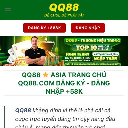
Bỏ
qua
nội
dung
ĐĂNG KÝ +888K
ĐĂNG NHẬP
QQ88
ASIA TRANG CHỦ
QQ88.COM ĐĂNG KÝ - ĐĂNG
NHẬP +58K
QQ88
khẳng định vị thế là nhà cái cá
cược trực tuyến đáng tin cậy hàng đầu
châu Á, mang đến thư viện trò chơi