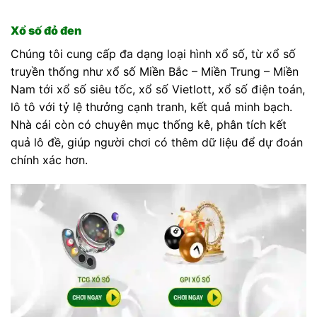
Xổ số đỏ đen
Chúng tôi cung cấp đa dạng loại hình xổ số, từ xổ số
truyền thống như xổ số Miền Bắc – Miền Trung – Miền
Nam tới xổ số siêu tốc, xổ số Vietlott, xổ số điện toán,
lô tô với tỷ lệ thưởng cạnh tranh, kết quả minh bạch.
Nhà cái còn có chuyên mục thống kê, phân tích kết
quả lô đề, giúp người chơi có thêm dữ liệu để dự đoán
chính xác hơn.