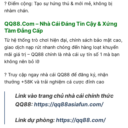
? Điểm cộng: Tạo sự hứng thú & mới mẻ, không bị
nhàm chán.
QQ88.Com – Nhà Cái Đáng Tin Cậy & Xứng
Tầm Đẳng Cấp
Từ hệ thống trò chơi hiện đại, chính sách bảo mật cao,
giao dịch nạp rút nhanh chóng đến hàng loạt khuyến
mãi giá trị – QQ88 chính là nhà cái uy tín số 1 mà bạn
không nên bỏ lỡ
? Truy cập ngay nhà cái QQ88 để đăng ký, nhận
thưởng +58K và trải nghiệm cá cược đỉnh cao
Link vào trang chủ nhà cái chính thức
QQ88:
https://qq88asiafun.com/
Link dự phòng:
https://qq88.com/