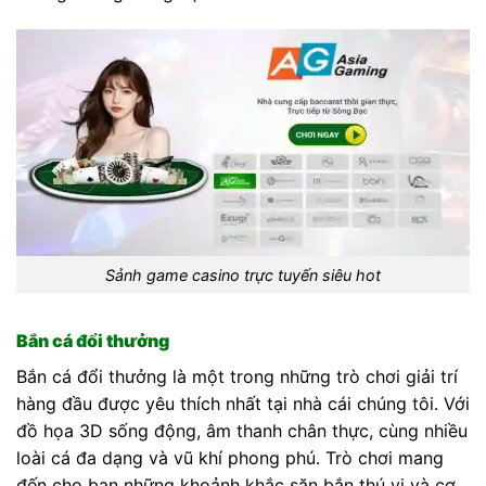
Sảnh game casino trực tuyến siêu hot
Bắn cá đổi thưởng
Bắn cá đổi thưởng là một trong những trò chơi giải trí
hàng đầu được yêu thích nhất tại nhà cái chúng tôi. Với
đồ họa 3D sống động, âm thanh chân thực, cùng nhiều
loài cá đa dạng và vũ khí phong phú. Trò chơi mang
đến cho bạn những khoảnh khắc săn bắn thú vị và cơ