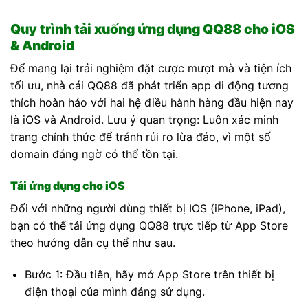
Quy trình tải xuống ứng dụng QQ88 cho iOS
& Android
Để mang lại trải nghiệm đặt cược mượt mà và tiện ích
tối ưu, nhà cái QQ88 đã phát triển app di động tương
thích hoàn hảo với hai hệ điều hành hàng đầu hiện nay
là iOS và Android. Lưu ý quan trọng: Luôn xác minh
trang chính thức để tránh rủi ro lừa đảo, vì một số
domain đáng ngờ có thể tồn tại.
Tải ứng dụng cho iOS
Đối với những người dùng thiết bị IOS (iPhone, iPad),
bạn có thể tải ứng dụng QQ88 trực tiếp từ App Store
theo hướng dẫn cụ thể như sau.
Bước 1: Đầu tiên, hãy mở App Store trên thiết bị
điện thoại của mình đáng sử dụng.