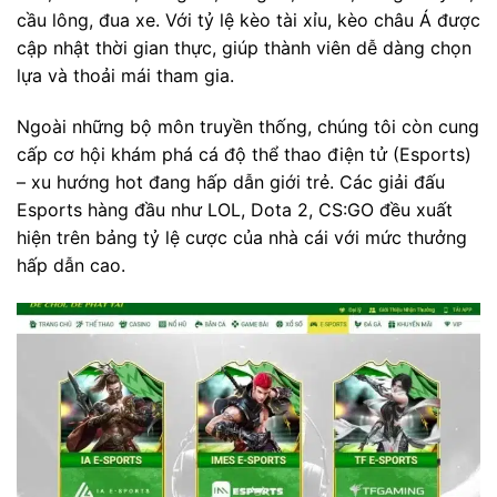
cầu lông, đua xe. Với tỷ lệ kèo tài xỉu, kèo châu Á được
cập nhật thời gian thực, giúp thành viên dễ dàng chọn
lựa và thoải mái tham gia.
Ngoài những bộ môn truyền thống, chúng tôi còn cung
cấp cơ hội khám phá cá độ thể thao điện tử (Esports)
– xu hướng hot đang hấp dẫn giới trẻ. Các giải đấu
Esports hàng đầu như LOL, Dota 2, CS:GO đều xuất
hiện trên bảng tỷ lệ cược của nhà cái với mức thưởng
hấp dẫn cao.