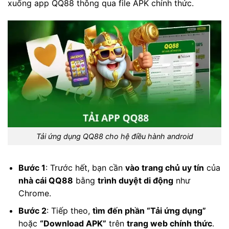
xuống app QQ88 thông qua file APK chính thức.
Tải ứng dụng QQ88 cho hệ điều hành android
Bước 1
: Trước hết, bạn cần
vào trang chủ uy tín
của
nhà cái QQ88
bằng
trình duyệt di động
như
Chrome.
Bước 2
: Tiếp theo,
tìm đến phần “Tải ứng dụng”
hoặc
“Download APK”
trên
trang web chính thức
.