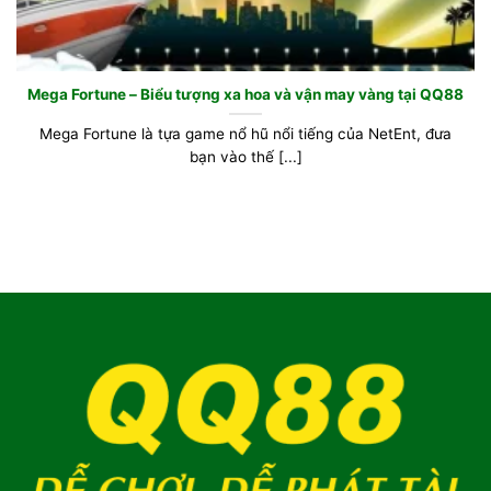
Mega Fortune – Biểu tượng xa hoa và vận may vàng tại QQ88
Mega Fortune là tựa game nổ hũ nổi tiếng của NetEnt, đưa
bạn vào thế [...]