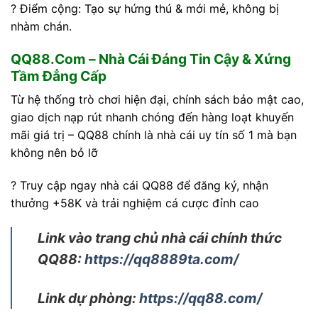
? Điểm cộng: Tạo sự hứng thú & mới mẻ, không bị
nhàm chán.
QQ88.Com – Nhà Cái Đáng Tin Cậy & Xứng
Tầm Đẳng Cấp
Từ hệ thống trò chơi hiện đại, chính sách bảo mật cao,
giao dịch nạp rút nhanh chóng đến hàng loạt khuyến
mãi giá trị – QQ88 chính là nhà cái uy tín số 1 mà bạn
không nên bỏ lỡ
? Truy cập ngay nhà cái QQ88 để đăng ký, nhận
thưởng +58K và trải nghiệm cá cược đỉnh cao
Link vào trang chủ nhà cái chính thức
QQ88:
https://qq8889ta.com/
Link dự phòng:
https://qq88.com/