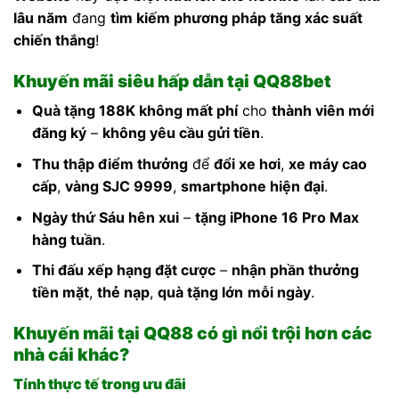
lâu năm
đang
tìm kiếm phương pháp tăng xác suất
chiến thắng
!
Khuyến mãi siêu hấp dẫn tại QQ88bet
Quà tặng 188K không mất phí
cho
thành viên mới
đăng ký
–
không yêu cầu gửi tiền
.
Thu thập điểm thưởng
để
đổi xe hơi
,
xe máy cao
cấp
,
vàng SJC 9999
,
smartphone hiện đại
.
Ngày thứ Sáu hên xui
–
tặng iPhone 16 Pro Max
hàng tuần
.
Thi đấu xếp hạng đặt cược
–
nhận phần thưởng
tiền mặt
,
thẻ nạp
,
quà tặng lớn
mỗi ngày
.
Khuyến mãi tại QQ88 có gì nổi trội hơn các
nhà cái khác?
Tính thực tế trong ưu đãi