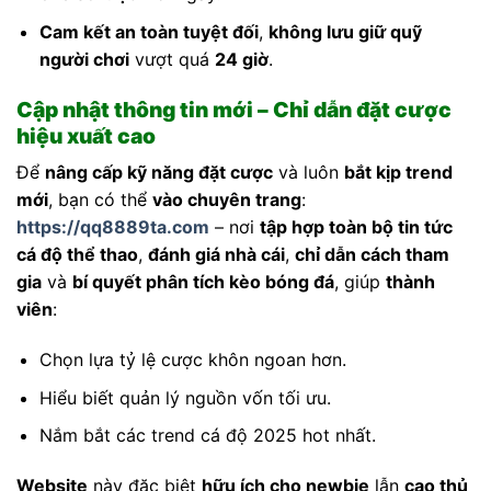
Cam kết an toàn tuyệt đối
,
không lưu giữ quỹ
người chơi
vượt quá
24 giờ
.
Cập nhật thông tin mới – Chỉ dẫn đặt cược
hiệu xuất cao
Để
nâng cấp kỹ năng đặt cược
và luôn
bắt kịp trend
mới
, bạn có thể
vào chuyên trang
:
https://qq8889ta.com
– nơi
tập hợp toàn bộ tin tức
cá độ thể thao
,
đánh giá nhà cái
,
chỉ dẫn cách tham
gia
và
bí quyết phân tích kèo bóng đá
, giúp
thành
viên
:
Chọn lựa tỷ lệ cược khôn ngoan hơn.
Hiểu biết quản lý nguồn vốn tối ưu.
Nắm bắt các trend cá độ 2025 hot nhất.
Website
này đặc biệt
hữu ích cho newbie
lẫn
cao thủ