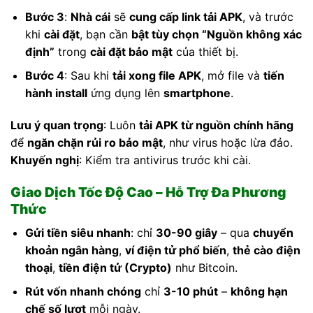
Bước 3
:
Nhà cái
sẽ
cung cấp link tải APK
, và trước
khi
cài đặt
, bạn cần
bật tùy chọn “Nguồn không xác
định”
trong
cài đặt bảo mật
của thiết bị.
Bước 4
: Sau khi
tải xong file APK
, mở file và
tiến
hành install
ứng dụng lên
smartphone
.
Lưu ý quan trọng
: Luôn
tải APK từ nguồn chính hãng
để
ngăn chặn rủi ro bảo mật
, như virus hoặc lừa đảo.
Khuyến nghị
: Kiểm tra antivirus trước khi cài.
Giao Dịch Tốc Độ Cao – Hỗ Trợ Đa Phương
Thức
Gửi tiền siêu nhanh
: chỉ
30-90 giây
– qua
chuyển
khoản ngân hàng
,
ví điện tử phổ biến
,
thẻ cào điện
thoại
,
tiền điện tử (Crypto)
như Bitcoin.
Rút vốn nhanh chóng
chỉ
3-10 phút
–
không hạn
chế số lượt
mỗi ngày.