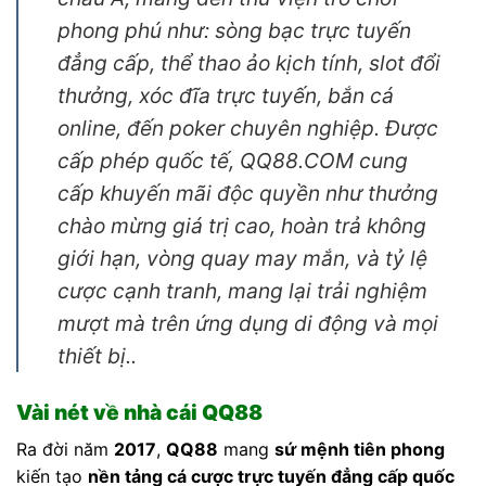
phong phú như: sòng bạc trực tuyến
đẳng cấp, thể thao ảo kịch tính, slot đổi
thưởng, xóc đĩa trực tuyến, bắn cá
online, đến poker chuyên nghiệp. Được
cấp phép quốc tế, QQ88.COM cung
cấp khuyến mãi độc quyền như thưởng
chào mừng giá trị cao, hoàn trả không
giới hạn, vòng quay may mắn, và tỷ lệ
cược cạnh tranh, mang lại trải nghiệm
mượt mà trên ứng dụng di động và mọi
thiết bị..
Vài nét về nhà cái QQ88
Ra đời năm
2017
,
QQ88
mang
sứ mệnh tiên phong
kiến tạo
nền tảng cá cược trực tuyến đẳng cấp quốc